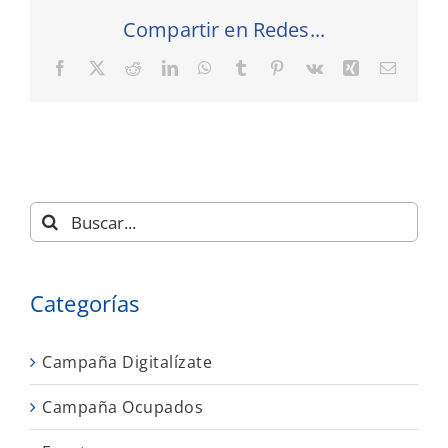
Compartir en Redes...
Facebook
X
Reddit
LinkedIn
WhatsApp
Tumblr
Pinterest
Vk
Xing
Correo
electró
Buscar:
Categorías
Campaña Digitalízate
Campaña Ocupados