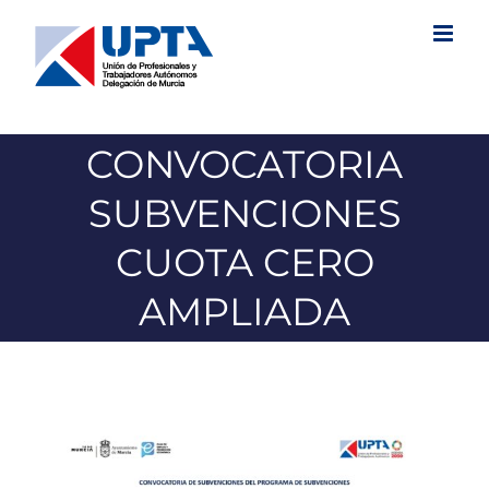
Saltar
al
contenido
CONVOCATORIA
SUBVENCIONES
CUOTA CERO
AMPLIADA
Ver
imagen
más