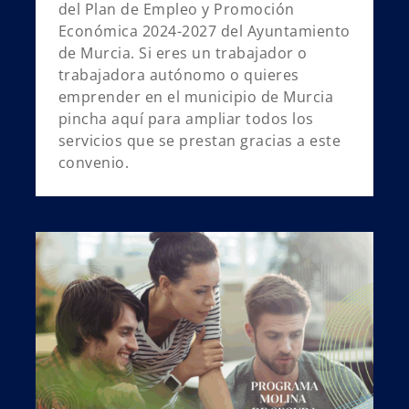
del Plan de Empleo y Promoción
Económica 2024-2027 del Ayuntamiento
de Murcia. Si eres un trabajador o
trabajadora autónomo o quieres
emprender en el municipio de Murcia
pincha aquí para ampliar todos los
servicios que se prestan gracias a este
convenio.