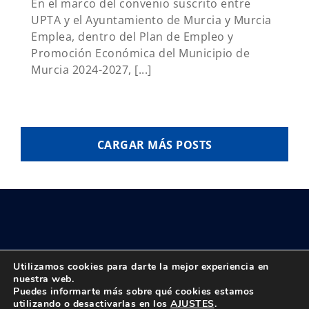
En el marco del convenio suscrito entre
UPTA y el Ayuntamiento de Murcia y Murcia
Emplea, dentro del Plan de Empleo y
Promoción Económica del Municipio de
Murcia 2024-2027, [...]
CARGAR MÁS POSTS
Utilizamos cookies para darte la mejor experiencia en
nuestra web.
Puedes informarte más sobre qué cookies estamos
© Copyright 2018 -
2026 UPTA | Todos los derechos reservados
utilizando o desactivarlas en los
AJUSTES
.
|
Política de privacidad
|
Aviso Legal