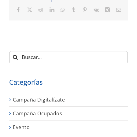
Facebook
X
Reddit
LinkedIn
WhatsApp
Tumblr
Pinterest
Vk
Xing
Correo
electró
Buscar:
Categorías
Campaña Digitalízate
Campaña Ocupados
Evento