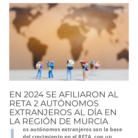
Ver
imagen
más
grande
EN 2024 SE AFILIARON AL
RETA 2 AUTÓNOMOS
EXTRANJEROS AL DÍA EN
LA REGIÓN DE MURCIA
L
os autónomos extranjeros son la base
del crecimiento en el RETA, con un