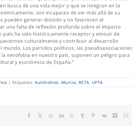
en busca de una vida mejor y que se integran en la
conómicamente, son incapaces de ver más allá de su
s pueden generar división y no favorecen el
 una falta de reflexión profunda sobre el impacto
 país ha sido históricamente receptor y emisor de
quecernos culturalmente y contribuir al desarrollo
el mundo. Los partidos políticos, las pseudoasociacione
 la xenofobia en nuestro país, suponen un peligro para
cultural y económico de España.”
nsa
|
Etiquetas:
Autónomos
,
Murcia
,
RETA
,
UPTA
Facebook
X
Reddit
LinkedIn
WhatsApp
Tumblr
Pinterest
Vk
Xing
C
el