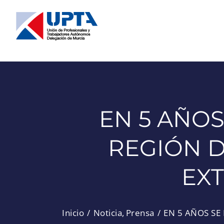
Saltar
al
contenido
EN 5 AÑOS
REGIÓN D
EXT
Inicio
Noticia
Prensa
EN 5 AÑOS SE