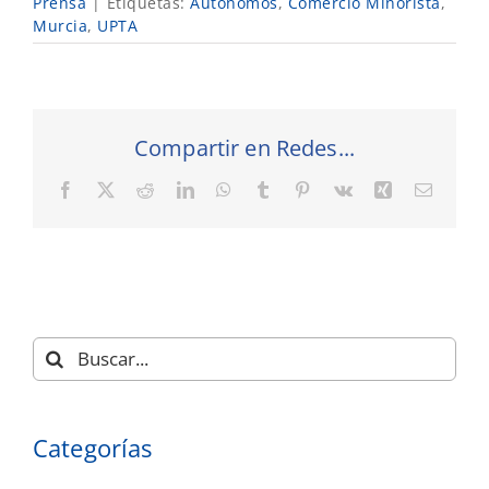
Prensa
|
Etiquetas:
Autónomos
,
Comercio Minorista
,
Murcia
,
UPTA
Compartir en Redes...
Facebook
X
Reddit
LinkedIn
WhatsApp
Tumblr
Pinterest
Vk
Xing
Correo
electró
Buscar:
Categorías