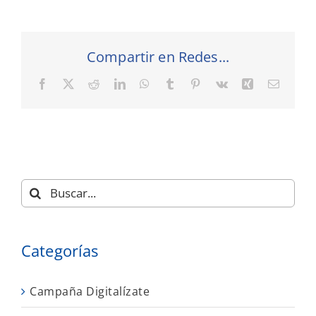
Compartir en Redes...
Facebook
X
Reddit
LinkedIn
WhatsApp
Tumblr
Pinterest
Vk
Xing
Correo
electró
Buscar:
Categorías
Campaña Digitalízate