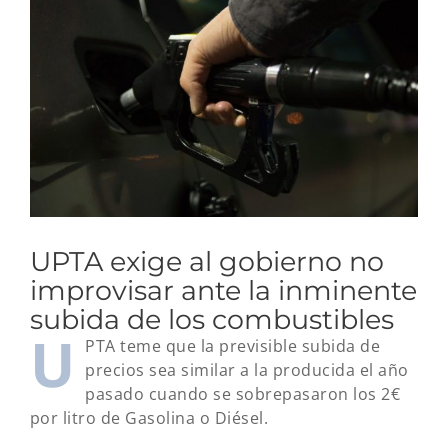
imagen
más
grande
UPTA exige al gobierno no
improvisar ante la inminente
subida de los combustibles
U
PTA teme que la previsible subida de
precios sea similar a la producida el año
pasado cuando se sobrepasaron los 2€
por litro de Gasolina o Diésel.