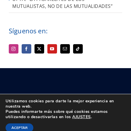
MUTUALISTAS, NO DE LAS MUTUALIDADES”
Síguenos en:
Utilizamos cookies para darte la mejor experiencia en
nuestra web.
Puedes informarte más sobre qué cookies estamos
© Copyright 2018 -
2026 UPTA | Todos los derechos reservados
utilizando o desactivarlas en los
AJUSTES
.
|
Política de privacidad
|
Aviso Legal
Instagram
Facebook
X
Bluesky
YouTube
Correo
Tiktok
ACEPTAR