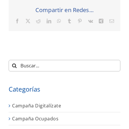
Compartir en Redes...
Facebook
X
Reddit
LinkedIn
WhatsApp
Tumblr
Pinterest
Vk
Xing
Correo
electró
Buscar:
Categorías
Campaña Digitalízate
Campaña Ocupados