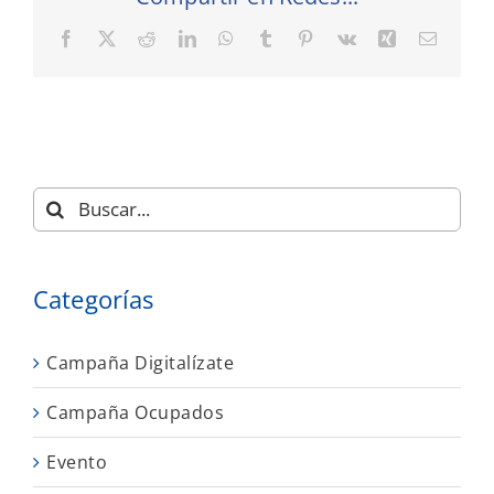
Facebook
X
Reddit
LinkedIn
WhatsApp
Tumblr
Pinterest
Vk
Xing
Correo
electró
Buscar:
Categorías
Campaña Digitalízate
Campaña Ocupados
Evento