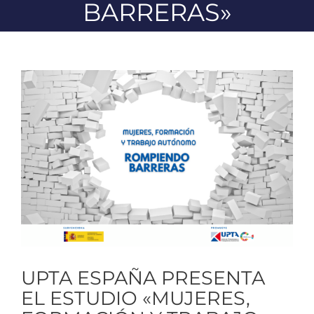
BARRERAS»
Ver
imagen
más
grande
UPTA ESPAÑA PRESENTA
EL ESTUDIO «MUJERES,