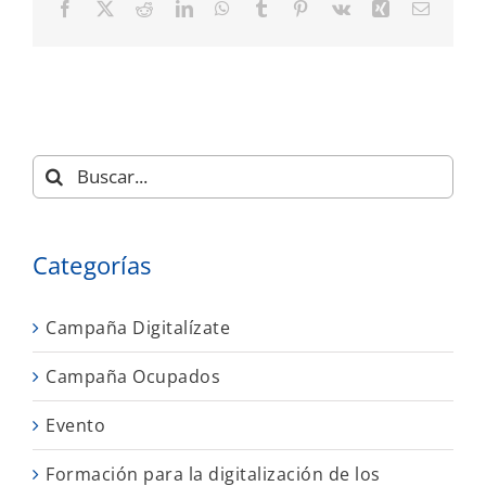
Facebook
X
Reddit
LinkedIn
WhatsApp
Tumblr
Pinterest
Vk
Xing
Correo
electró
Buscar:
Categorías
Campaña Digitalízate
Campaña Ocupados
Evento
Formación para la digitalización de los