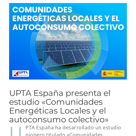
Ver
imagen
más
grande
UPTA España presenta el
estudio «Comunidades
Energéticas Locales y el
autoconsumo colectivo»
U
PTA España ha desarrollado un estudio
pionero titulado «Comunidades