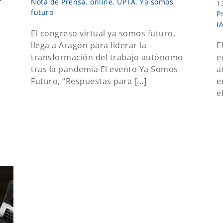
Nota de Prensa
,
online
,
UPTA
,
Ya somos
1
futuro
P
I
El congreso virtual ya somos futuro,
llega a Aragón para liderar la
E
transformación del trabajo autónomo
e
tras la pandemia El evento Ya Somos
a
Futuro, “Respuestas para [...]
e
e