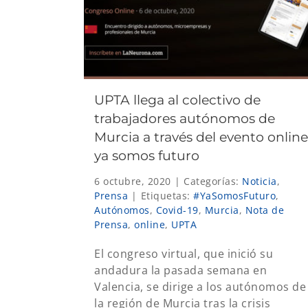
UPTA llega al colectivo de
trabajadores autónomos de
Murcia a través del evento online
ya somos futuro
6 octubre, 2020
|
Categorías:
Noticia
,
Prensa
|
Etiquetas:
#YaSomosFuturo
,
Autónomos
,
Covid-19
,
Murcia
,
Nota de
Prensa
,
online
,
UPTA
El congreso virtual, que inició su
andadura la pasada semana en
Valencia, se dirige a los autónomos de
la región de Murcia tras la crisis