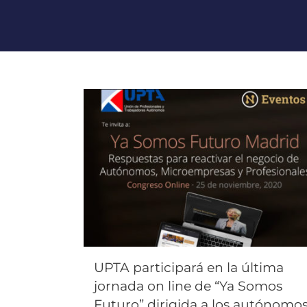
UPTA participará en la última
jornada on line de “Ya Somos
Futuro” dirigida a los autónomo