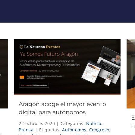
Aragón acoge el mayor evento
digital para autónomos
E
22 octubre, 2020
|
Categorías:
Noticia
,
n
Prensa
|
Etiquetas:
Autónomos
,
Congreso
,
s