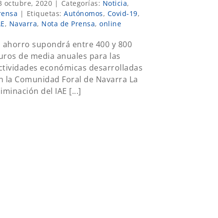
3 octubre, 2020
|
Categorías:
Noticia
,
rensa
|
Etiquetas:
Autónomos
,
Covid-19
,
AE
,
Navarra
,
Nota de Prensa
,
online
l ahorro supondrá entre 400 y 800
uros de media anuales para las
ctividades económicas desarrolladas
n la Comunidad Foral de Navarra La
liminación del IAE [...]