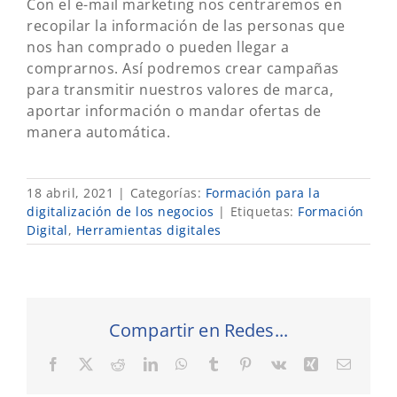
Con el e-mail marketing nos centraremos en
recopilar la información de las personas que
nos han comprado o pueden llegar a
comprarnos. Así podremos crear campañas
para transmitir nuestros valores de marca,
aportar información o mandar ofertas de
manera automática.
18 abril, 2021
|
Categorías:
Formación para la
digitalización de los negocios
|
Etiquetas:
Formación
Digital
,
Herramientas digitales
Compartir en Redes...
Facebook
X
Reddit
LinkedIn
WhatsApp
Tumblr
Pinterest
Vk
Xing
Correo
electró