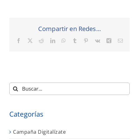
Compartir en Redes...
Facebook
X
Reddit
LinkedIn
WhatsApp
Tumblr
Pinterest
Vk
Xing
Correo
electró
Buscar:
Categorías
Campaña Digitalízate