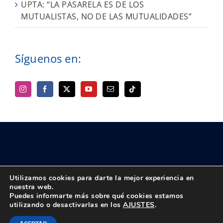
UPTA: “LA PASARELA ES DE LOS
MUTUALISTAS, NO DE LAS MUTUALIDADES”
Síguenos en:
Utilizamos cookies para darte la mejor experiencia en
nuestra web.
Puedes informarte más sobre qué cookies estamos
© Copyright 2018 -
2026 UPTA | Todos los derechos reservados
utilizando o desactivarlas en los
AJUSTES
.
|
Política de privacidad
|
Aviso Legal
Instagram
Facebook
X
Bluesky
YouTube
Correo
Tiktok