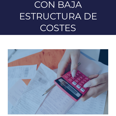
CON BAJA
ESTRUCTURA DE
COSTES
Ver
imagen
más
grande