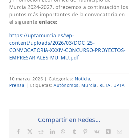
Murcia 2024-2027, ofrecemos a continuación los
puntos más importantes de la convocatoria en
el siguiente
enlace:
https://uptamurcia.es/wp-
content/uploads/2026/03/DOC_25-
CONVOCATORIA-XXXIV-CONCURSO-PROYECTOS-
EMPRESARIALES-MU_MU.pdf
10 marzo, 2026
|
Categorías:
Noticia
,
Prensa
|
Etiquetas:
Autónomos
,
Murcia
,
RETA
,
UPTA
Compartir en Redes...
Facebook
X
Reddit
LinkedIn
WhatsApp
Tumblr
Pinterest
Vk
Xing
Correo
electró