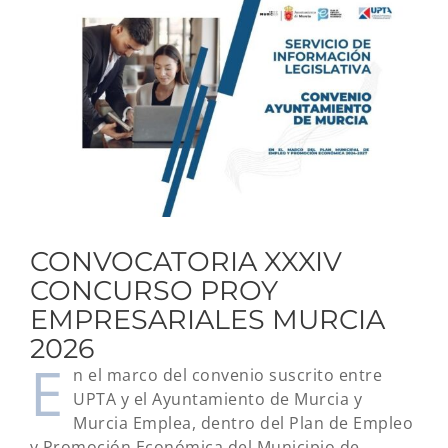
imagen
más
grande
CONVOCATORIA XXXIV
CONCURSO PROY
EMPRESARIALES MURCIA
2026
E
n el marco del convenio suscrito entre
UPTA y el Ayuntamiento de Murcia y
Murcia Emplea, dentro del Plan de Empleo
y Promoción Económica del Municipio de