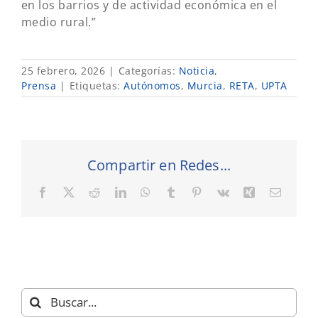
en los barrios y de actividad económica en el
medio rural.”
25 febrero, 2026
|
Categorías:
Noticia
,
Prensa
|
Etiquetas:
Autónomos
,
Murcia
,
RETA
,
UPTA
Compartir en Redes...
Facebook
X
Reddit
LinkedIn
WhatsApp
Tumblr
Pinterest
Vk
Xing
Correo
electró
Buscar: