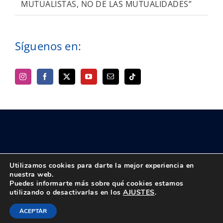
MUTUALISTAS, NO DE LAS MUTUALIDADES”
Síguenos en:
Utilizamos cookies para darte la mejor experiencia en
nuestra web.
Puedes informarte más sobre qué cookies estamos
© Copyright 2018 -
2026 UPTA | Todos los derechos reservados
utilizando o desactivarlas en los
AJUSTES
.
|
Política de privacidad
|
Aviso Legal
Instagram
Facebook
X
Bluesky
YouTube
Correo
Tiktok
ACEPTAR
electrónico