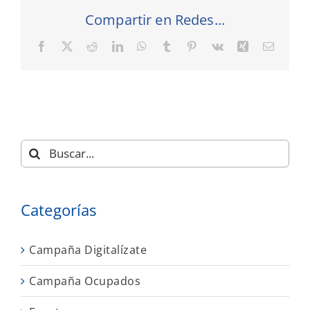
Compartir en Redes...
Facebook
X
Reddit
LinkedIn
WhatsApp
Tumblr
Pinterest
Vk
Xing
Correo
electró
Buscar:
Categorías
Campaña Digitalízate
Campaña Ocupados