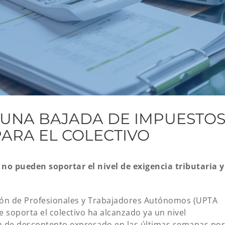
 UNA BAJADA DE IMPUESTO
PARA EL COLECTIVO
no pueden soportar el nivel de exigencia tributaria y
ión de Profesionales y Trabajadores Autónomos (UPTA
e soporta el colectivo ha alcanzado ya un nivel
lima de descontento expresado en las últimas semanas po