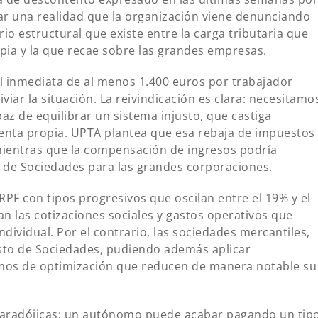
mar una realidad que la organización viene denunciando
io estructural que existe entre la carga tributaria que
ia y la que recae sobre las grandes empresas.
l inmediata de al menos 1.400 euros por trabajador
ar la situación. La reivindicación es clara: necesitamo
az de equilibrar un sistema injusto, que castiga
uenta propia. UPTA plantea que esa rebaja de impuestos
mientras que la compensación de ingresos podría
 de Sociedades para las grandes corporaciones.
PF con tipos progresivos que oscilan entre el 19% y el
an las cotizaciones sociales y gastos operativos que
dividual. Por el contrario, las sociedades mercantiles,
uesto de Sociedades, pudiendo además aplicar
mos de optimización que reducen de manera notable su
 paradójicas: un autónomo puede acabar pagando un tip