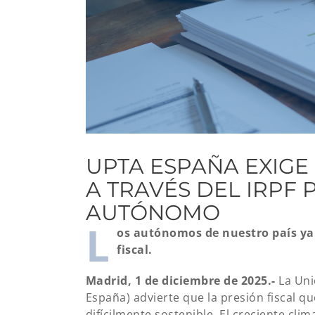
UPTA ESPAÑA EXIGE
A TRAVÉS DEL IRPF 
AUTÓNOMO
L
os autónomos de nuestro país ya 
fiscal.
Madrid, 1 de diciembre de 2025.-
La Un
España) advierte que la presión fiscal qu
difícilmente sostenible. El creciente c