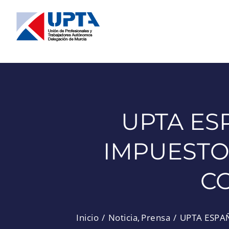
Saltar
al
contenido
UPTA ES
IMPUESTOS
C
Inicio
Noticia
Prensa
UPTA ESPA