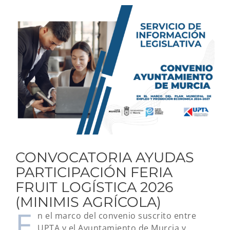
Ver
imagen
más
grande
CONVOCATORIA AYUDAS
PARTICIPACIÓN FERIA
FRUIT LOGÍSTICA 2026
(MINIMIS AGRÍCOLA)
E
n el marco del convenio suscrito entre
UPTA y el Ayuntamiento de Murcia y