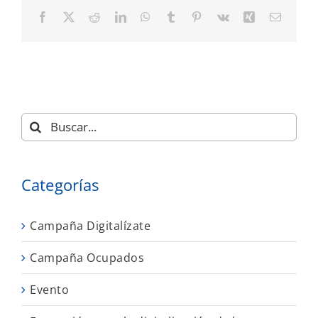
Facebook
X
Reddit
LinkedIn
WhatsApp
Tumblr
Pinterest
Vk
Xing
Correo
electró
Buscar:
Categorías
Campaña Digitalízate
Campaña Ocupados
Evento