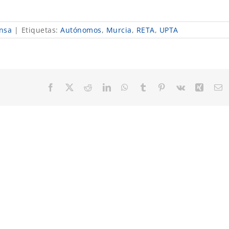
nsa
|
Etiquetas:
Autónomos
,
Murcia
,
RETA
,
UPTA
Facebook
X
Reddit
LinkedIn
WhatsApp
Tumblr
Pinterest
Vk
Xing
C
el