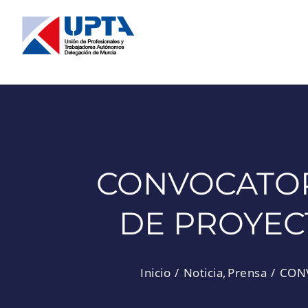
Saltar
al
contenido
CONVOCATOR
DE PROYEC
Inicio
Noticia
Prensa
CONV