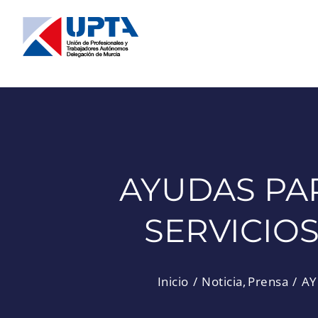
Saltar
al
contenido
AYUDAS PA
SERVICIO
Inicio
Noticia
Prensa
AY