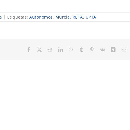
a
|
Etiquetas:
Autónomos
,
Murcia
,
RETA
,
UPTA
Facebook
X
Reddit
LinkedIn
WhatsApp
Tumblr
Pinterest
Vk
Xing
C
el