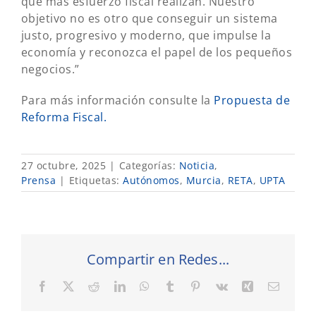
que más esfuerzo fiscal realizan. Nuestro
objetivo no es otro que conseguir un sistema
justo, progresivo y moderno, que impulse la
economía y reconozca el papel de los pequeños
negocios.”
Para más información consulte la
Propuesta de
Reforma Fiscal.
27 octubre, 2025
|
Categorías:
Noticia
,
Prensa
|
Etiquetas:
Autónomos
,
Murcia
,
RETA
,
UPTA
Compartir en Redes...
Facebook
X
Reddit
LinkedIn
WhatsApp
Tumblr
Pinterest
Vk
Xing
Correo
electró