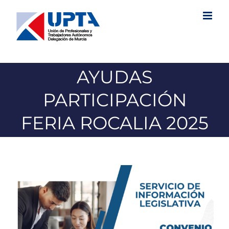
Saltar
al
contenido
AYUDAS
PARTICIPACIÓN
FERIA ROCALIA 2025
Ver
imagen
más
grande