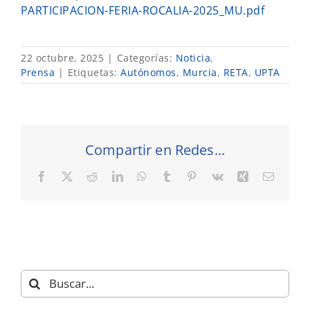
PARTICIPACION-FERIA-ROCALIA-2025_MU.pdf
22 octubre, 2025
|
Categorías:
Noticia
,
Prensa
|
Etiquetas:
Autónomos
,
Murcia
,
RETA
,
UPTA
Compartir en Redes...
Facebook
X
Reddit
LinkedIn
WhatsApp
Tumblr
Pinterest
Vk
Xing
Correo
electró
Buscar: