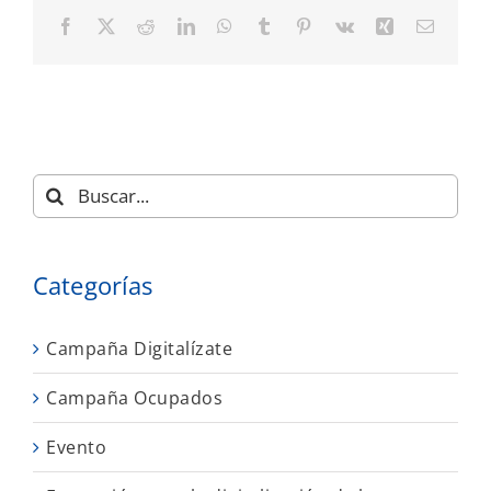
Facebook
X
Reddit
LinkedIn
WhatsApp
Tumblr
Pinterest
Vk
Xing
Correo
electró
Buscar:
Categorías
Campaña Digitalízate
Campaña Ocupados
Evento