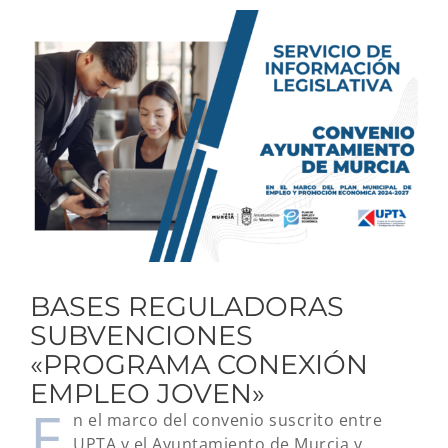
Ver
imagen
más
grande
BASES REGULADORAS
SUBVENCIONES
«PROGRAMA CONEXIÓN
EMPLEO JOVEN»
E
n el marco del convenio suscrito entre
UPTA y el Ayuntamiento de Murcia y