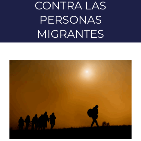
CONTRA LAS
PERSONAS
MIGRANTES
Ver
imagen
más
grande