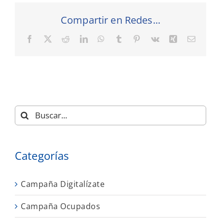
Compartir en Redes...
Facebook
X
Reddit
LinkedIn
WhatsApp
Tumblr
Pinterest
Vk
Xing
Correo
electró
Buscar:
Categorías
Campaña Digitalízate
Campaña Ocupados