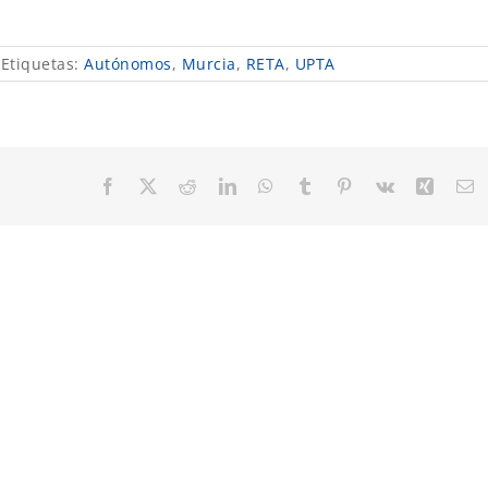
Etiquetas:
Autónomos
,
Murcia
,
RETA
,
UPTA
Facebook
X
Reddit
LinkedIn
WhatsApp
Tumblr
Pinterest
Vk
Xing
C
el