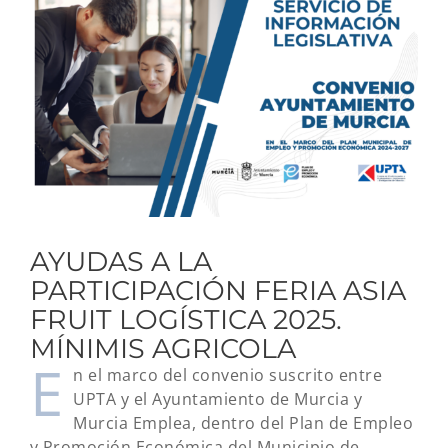
imagen
más
grande
AYUDAS A LA
PARTICIPACIÓN FERIA ASIA
FRUIT LOGÍSTICA 2025.
MÍNIMIS AGRICOLA
E
n el marco del convenio suscrito entre
UPTA y el Ayuntamiento de Murcia y
Murcia Emplea, dentro del Plan de Empleo
y Promoción Económica del Municipio de