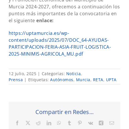
Murcia 2024-2027, ofrecemos a continuación los
puntos más importantes de la convocatoria en
el siguiente
enlace:
https://uptamurcia.es/wp-
content/uploads/2025/07/DOC_64-AYUDAS-
PARTICIPACION-FERIA-ASIA-FRUIT-LOGISTICA-
2025-MINIMIS-AGRICOLA_MU.pdf
12 julio, 2025
|
Categorías:
Noticia
,
Prensa
|
Etiquetas:
Autónomos
,
Murcia
,
RETA
,
UPTA
Compartir en Redes...
Facebook
X
Reddit
LinkedIn
WhatsApp
Tumblr
Pinterest
Vk
Xing
Correo
electró