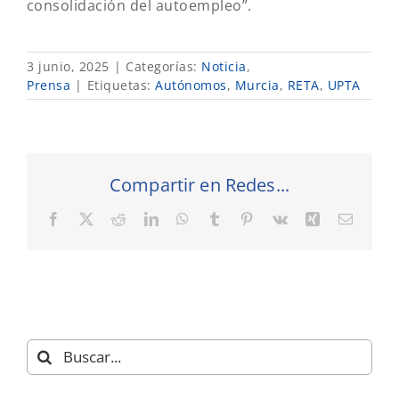
consolidación del autoempleo”.
3 junio, 2025
|
Categorías:
Noticia
,
Prensa
|
Etiquetas:
Autónomos
,
Murcia
,
RETA
,
UPTA
Compartir en Redes...
Facebook
X
Reddit
LinkedIn
WhatsApp
Tumblr
Pinterest
Vk
Xing
Correo
electró
Buscar: