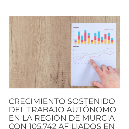
Ver
imagen
más
grande
CRECIMIENTO SOSTENIDO
DEL TRABAJO AUTÓNOMO
EN LA REGIÓN DE MURCIA
CON 105.742 AFILIADOS EN