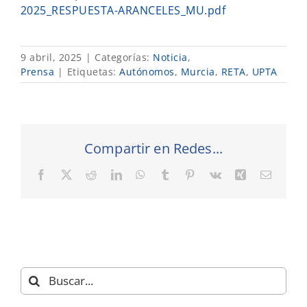
2025_RESPUESTA-ARANCELES_MU.pdf
9 abril, 2025
|
Categorías:
Noticia
,
Prensa
|
Etiquetas:
Autónomos
,
Murcia
,
RETA
,
UPTA
Compartir en Redes...
Facebook
X
Reddit
LinkedIn
WhatsApp
Tumblr
Pinterest
Vk
Xing
Correo
electró
Buscar: