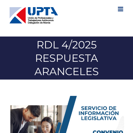
Saltar
al
contenido
RDL 4/2025
RESPUESTA
ARANCELES
Ver
imagen
más
grande