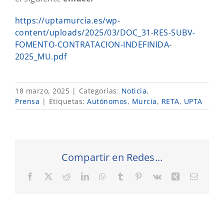
https://uptamurcia.es/wp-
content/uploads/2025/03/DOC_31-RES-SUBV-
FOMENTO-CONTRATACION-INDEFINIDA-
2025_MU.pdf
18 marzo, 2025
|
Categorías:
Noticia
,
Prensa
|
Etiquetas:
Autónomos
,
Murcia
,
RETA
,
UPTA
Compartir en Redes...
Facebook
X
Reddit
LinkedIn
WhatsApp
Tumblr
Pinterest
Vk
Xing
Correo
electró