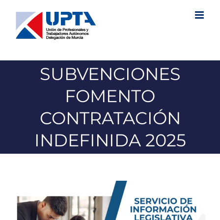
Saltar
al
contenido
SUBVENCIONES
FOMENTO
CONTRATACIÓN
INDEFINIDA 2025
Ver
imagen
más