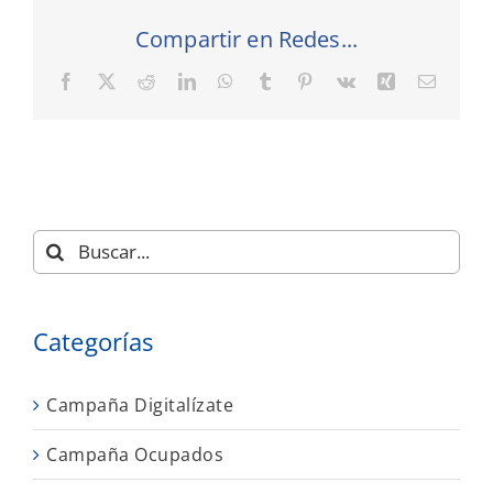
Compartir en Redes...
Facebook
X
Reddit
LinkedIn
WhatsApp
Tumblr
Pinterest
Vk
Xing
Correo
electró
Buscar:
Categorías
Campaña Digitalízate
Campaña Ocupados