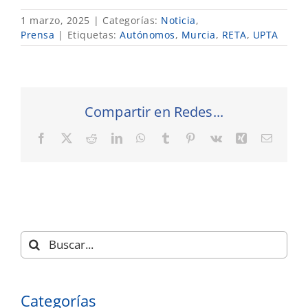
1 marzo, 2025
|
Categorías:
Noticia
,
Prensa
|
Etiquetas:
Autónomos
,
Murcia
,
RETA
,
UPTA
Compartir en Redes...
Facebook
X
Reddit
LinkedIn
WhatsApp
Tumblr
Pinterest
Vk
Xing
Correo
electró
Buscar:
Categorías