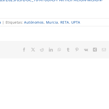
a
|
Etiquetas:
Autónomos
,
Murcia
,
RETA
,
UPTA
Facebook
X
Reddit
LinkedIn
WhatsApp
Tumblr
Pinterest
Vk
Xing
C
el