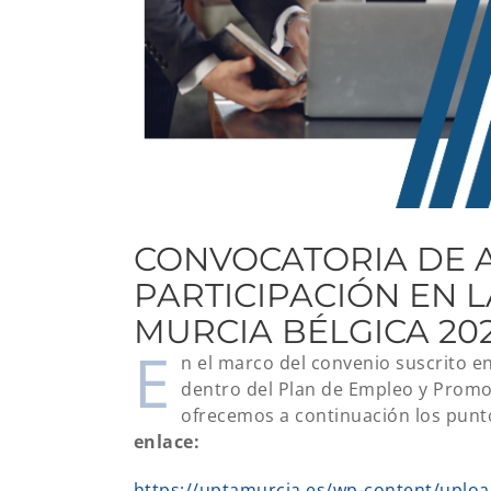
CONVOCATORIA DE 
PARTICIPACIÓN EN L
MURCIA BÉLGICA 20
E
n el marco del convenio suscrito e
dentro del Plan de Empleo y Promo
ofrecemos a continuación los punto
enlace:
https://uptamurcia.es/wp-content/upl