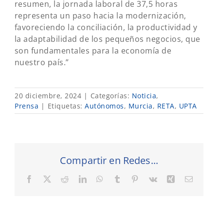
resumen, la jornada laboral de 37,5 horas
representa un paso hacia la modernización,
favoreciendo la conciliación, la productividad y
la adaptabilidad de los pequeños negocios, que
son fundamentales para la economía de
nuestro país.”
20 diciembre, 2024
|
Categorías:
Noticia
,
Prensa
|
Etiquetas:
Autónomos
,
Murcia
,
RETA
,
UPTA
Compartir en Redes...
Facebook
X
Reddit
LinkedIn
WhatsApp
Tumblr
Pinterest
Vk
Xing
Correo
electró