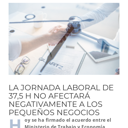
Ver
imagen
más
grande
LA JORNADA LABORAL DE
37,5 H NO AFECTARÁ
NEGATIVAMENTE A LOS
PEQUEÑOS NEGOCIOS
H
oy se ha firmado el acuerdo entre el
Ministerio de Trabajo y Economía