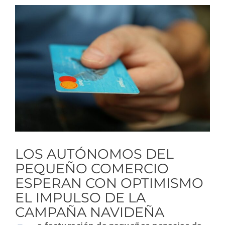
Ver
imagen
más
grande
LOS AUTÓNOMOS DEL
PEQUEÑO COMERCIO
ESPERAN CON OPTIMISMO
EL IMPULSO DE LA
CAMPAÑA NAVIDEÑA