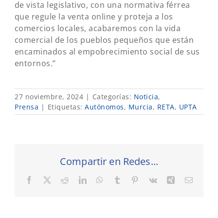
de vista legislativo, con una normativa férrea
que regule la venta online y proteja a los
comercios locales, acabaremos con la vida
comercial de los pueblos pequeños que están
encaminados al empobrecimiento social de sus
entornos.”
27 noviembre, 2024
|
Categorías:
Noticia
,
Prensa
|
Etiquetas:
Autónomos
,
Murcia
,
RETA
,
UPTA
Compartir en Redes...
Facebook
X
Reddit
LinkedIn
WhatsApp
Tumblr
Pinterest
Vk
Xing
Correo
electró