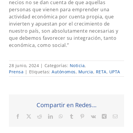
necios no se dan cuenta de que aquellas
personas que vienen para emprender una
actividad económica por cuenta propia, que
invierten y apuestan por el crecimiento de
nuestro país, son absolutamente necesarias y
que debemos favorecer su integración, tanto
económica, como social.”
28 junio, 2024
|
Categorías:
Noticia
,
Prensa
|
Etiquetas:
Autónomos
,
Murcia
,
RETA
,
UPTA
Compartir en Redes...
Facebook
X
Reddit
LinkedIn
WhatsApp
Tumblr
Pinterest
Vk
Xing
Correo
electró