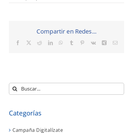
Compartir en Redes...
Facebook
X
Reddit
LinkedIn
WhatsApp
Tumblr
Pinterest
Vk
Xing
Correo
electró
Buscar:
Categorías
Campaña Digitalízate