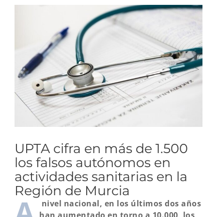
Ver
imagen
más
grande
UPTA cifra en más de 1.500
los falsos autónomos en
actividades sanitarias en la
Región de Murcia
A
nivel nacional, en los últimos dos años
han aumentado en torno a 10.000, los