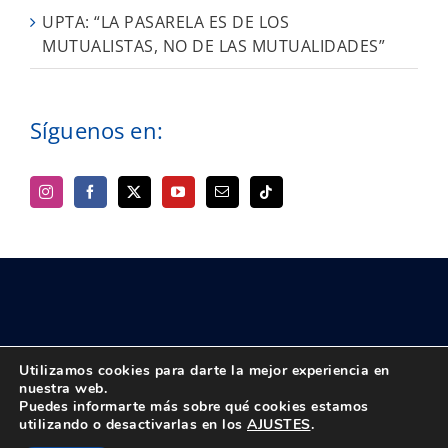
UPTA: “LA PASARELA ES DE LOS
MUTUALISTAS, NO DE LAS MUTUALIDADES”
Síguenos en:
Utilizamos cookies para darte la mejor experiencia en
nuestra web.
Puedes informarte más sobre qué cookies estamos
© Copyright 2018 -
2026 UPTA | Todos los derechos reservados
utilizando o desactivarlas en los
AJUSTES
.
|
Política de privacidad
|
Aviso Legal