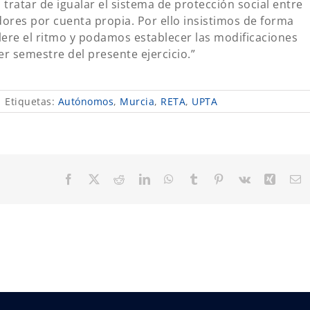
 tratar de igualar el sistema de protección social entre
dores por cuenta propia. Por ello insistimos de forma
ere el ritmo y podamos establecer las modificaciones
r semestre del presente ejercicio.”
|
Etiquetas:
Autónomos
,
Murcia
,
RETA
,
UPTA
Facebook
X
Reddit
LinkedIn
WhatsApp
Tumblr
Pinterest
Vk
Xing
C
el