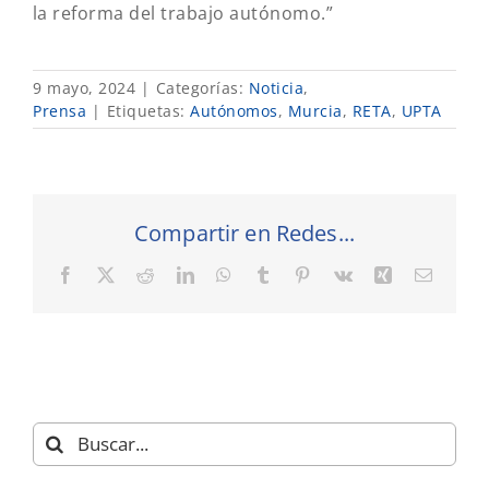
la reforma del trabajo autónomo.”
9 mayo, 2024
|
Categorías:
Noticia
,
Prensa
|
Etiquetas:
Autónomos
,
Murcia
,
RETA
,
UPTA
Compartir en Redes...
Facebook
X
Reddit
LinkedIn
WhatsApp
Tumblr
Pinterest
Vk
Xing
Correo
electró
Buscar: