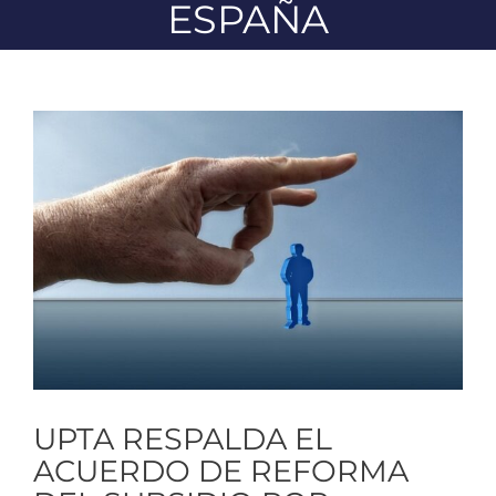
ESPAÑA
Ver
imagen
más
grande
UPTA RESPALDA EL
ACUERDO DE REFORMA