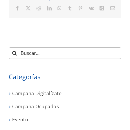
Facebook
X
Reddit
LinkedIn
WhatsApp
Tumblr
Pinterest
Vk
Xing
Correo
electró
Buscar:
Categorías
Campaña Digitalízate
Campaña Ocupados
Evento