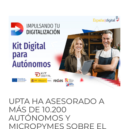
Ver
imagen
más
grande
UPTA HA ASESORADO A
MÁS DE 10.200
AUTÓNOMOS Y
MICROPYMES SOBRE EL