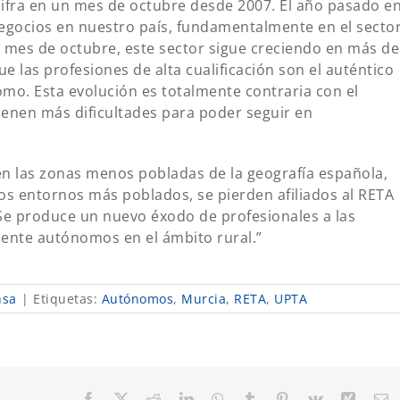
fra en un mes de octubre desde 2007. El año pasado e
egocios en nuestro país, fundamentalmente en el secto
ste mes de octubre, este sector sigue creciendo en más de
 las profesiones de alta cualificación son el auténtico
mo. Esta evolución es totalmente contraria con el
tienen más dificultades para poder seguir en
 en las zonas menos pobladas de la geografía española,
os entornos más poblados, se pierden afiliados al RETA
Se produce un nuevo éxodo de profesionales a las
ente autónomos en el ámbito rural.”
nsa
|
Etiquetas:
Autónomos
,
Murcia
,
RETA
,
UPTA
Facebook
X
Reddit
LinkedIn
WhatsApp
Tumblr
Pinterest
Vk
Xing
C