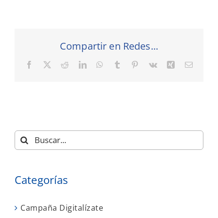
Compartir en Redes...
Facebook
X
Reddit
LinkedIn
WhatsApp
Tumblr
Pinterest
Vk
Xing
Correo
electró
Buscar:
Categorías
Campaña Digitalízate