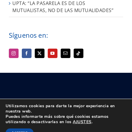
UPTA: “LA PASARELA ES DE LOS
MUTUALISTAS, NO DE LAS MUTUALIDADES”
Síguenos en:
Utilizamos cookies para darte la mejor experiencia en
nuestra web.
Puedes informarte más sobre qué cookies estamos
© Copyright 2018 -
2026 UPTA | Todos los derechos reservados
utilizando o desactivarlas en los
AJUSTES
.
|
Política de privacidad
|
Aviso Legal