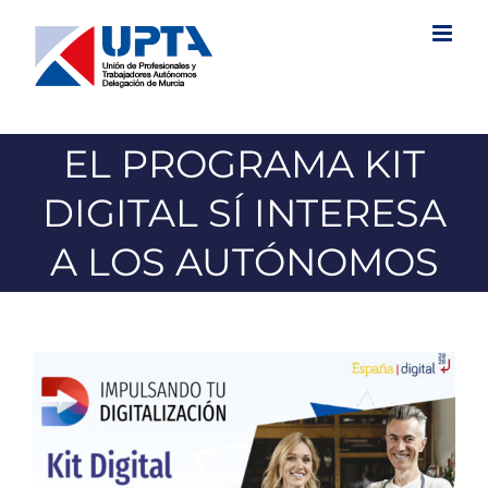
Saltar
al
contenido
EL PROGRAMA KIT
DIGITAL SÍ INTERESA
A LOS AUTÓNOMOS
Ver
imagen
más
grande