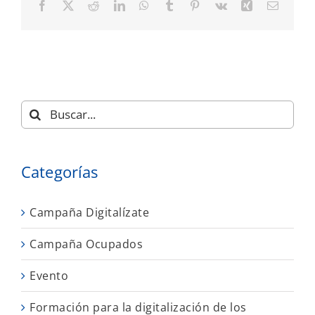
Facebook
X
Reddit
LinkedIn
WhatsApp
Tumblr
Pinterest
Vk
Xing
Correo
electró
Buscar:
Categorías
Campaña Digitalízate
Campaña Ocupados
Evento
Formación para la digitalización de los