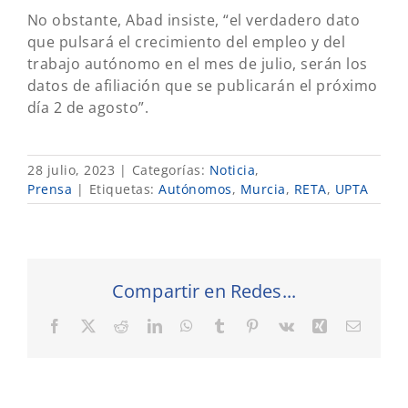
No obstante, Abad insiste, “el verdadero dato
que pulsará el crecimiento del empleo y del
trabajo autónomo en el mes de julio, serán los
datos de afiliación que se publicarán el próximo
día 2 de agosto”.
28 julio, 2023
|
Categorías:
Noticia
,
Prensa
|
Etiquetas:
Autónomos
,
Murcia
,
RETA
,
UPTA
Compartir en Redes...
Facebook
X
Reddit
LinkedIn
WhatsApp
Tumblr
Pinterest
Vk
Xing
Correo
electró