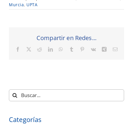
Murcia
,
UPTA
Compartir en Redes...
Facebook
X
Reddit
LinkedIn
WhatsApp
Tumblr
Pinterest
Vk
Xing
Correo
electró
Buscar:
Categorías