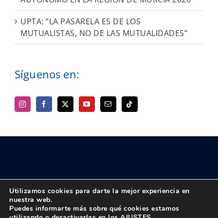
UPTA: “LA PASARELA ES DE LOS
MUTUALISTAS, NO DE LAS MUTUALIDADES”
Síguenos en:
Utilizamos cookies para darte la mejor experiencia en
nuestra web.
Puedes informarte más sobre qué cookies estamos
© Copyright 2018 -
2026 UPTA | Todos los derechos reservados
utilizando o desactivarlas en los
AJUSTES
.
|
Política de privacidad
|
Aviso Legal