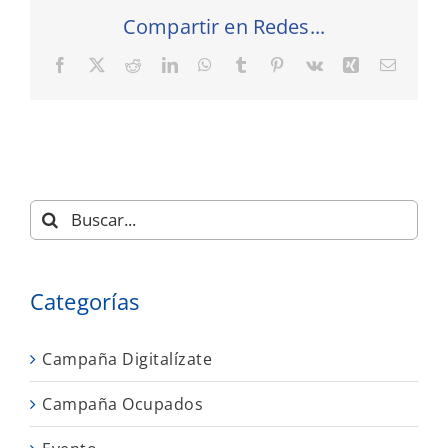
Compartir en Redes...
Facebook
X
Reddit
LinkedIn
WhatsApp
Tumblr
Pinterest
Vk
Xing
Correo
electró
Buscar:
Categorías
Campaña Digitalízate
Campaña Ocupados