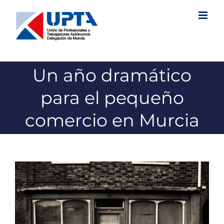
Saltar
al
contenido
Un año dramático
para el pequeño
comercio en Murcia
Ver
imagen
más
grande