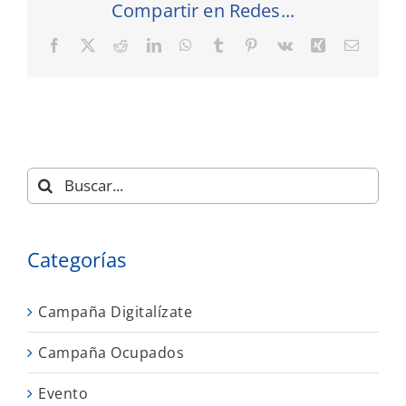
Compartir en Redes...
Facebook
X
Reddit
LinkedIn
WhatsApp
Tumblr
Pinterest
Vk
Xing
Correo
electró
Buscar:
Categorías
Campaña Digitalízate
Campaña Ocupados
Evento