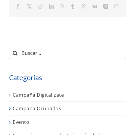
Facebook
X
Reddit
LinkedIn
WhatsApp
Tumblr
Pinterest
Vk
Xing
Correo
electró
Buscar:
Categorías
Campaña Digitalízate
Campaña Ocupados
Evento