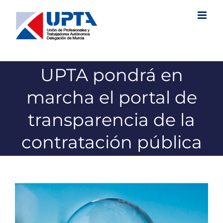
Saltar
al
contenido
UPTA pondrá en
marcha el portal de
transparencia de la
contratación pública
Ver
imagen
más